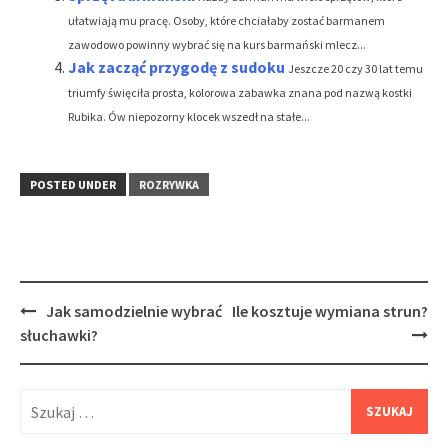
ułatwiają mu pracę. Osoby, które chciałaby zostać barmanem
zawodowo powinny wybrać się na kurs barmański mlecz...
Jak zacząć przygodę z sudoku
Jeszcze 20 czy 30 lat temu
triumfy święciła prosta, kolorowa zabawka znana pod nazwą kostki
Rubika. Ów niepozorny klocek wszedł na stałe...
POSTED UNDER
ROZRYWKA
Post
Jak samodzielnie wybrać
Ile kosztuje wymiana strun?
navigation
słuchawki?
Szukaj: