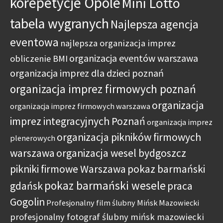
korepetycje Opole
Mini Lotto
tabela wygranych
Najlepsza agencja
eventowa
najlepsza organizacja imprez
organizacja eventów warszawa
obliczenie BMI
organizacja imprez dla dzieci poznań
organizacja imprez firmowych poznań
organizacja
organizacja imprez firmowych warszawa
imprez integracyjnych Poznań
organizacja imprez
organizacja pikników firmowych
plenerowych
warszawa
organizacja wesel bydgoszcz
pikniki firmowe Warszawa
pokaz barmański
pokaz barmański wesele
gdańsk
praca
Gogolin
Profesjonalny film ślubny Mińsk Mazowiecki
profesjonalny fotograf ślubny mińsk mazowiecki