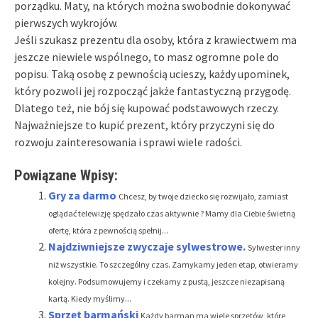
porządku. Maty, na których można swobodnie dokonywać
pierwszych wykrojów.
Jeśli szukasz prezentu dla osoby, która z krawiectwem ma
jeszcze niewiele wspólnego, to masz ogromne pole do
popisu. Taką osobę z pewnością ucieszy, każdy upominek,
który pozwoli jej rozpocząć jakże fantastyczną przygodę.
Dlatego też, nie bój się kupować podstawowych rzeczy.
Najważniejsze to kupić prezent, który przyczyni się do
rozwoju zainteresowania i sprawi wiele radości.
Powiązane Wpisy:
Gry za darmo
Chcesz, by twoje dziecko się rozwijało, zamiast
oglądać telewizję spędzało czas aktywnie ? Mamy dla Ciebie świetną
ofertę, która z pewnością spełnij...
Najdziwniejsze zwyczaje sylwestrowe.
Sylwester inny
niż wszystkie. To szczególny czas. Zamykamy jeden etap, otwieramy
kolejny. Podsumowujemy i czekamy z pustą, jeszcze niezapisaną
kartą. Kiedy myślimy...
Sprzęt barmański
Każdy barman ma wiele sprzętów, które