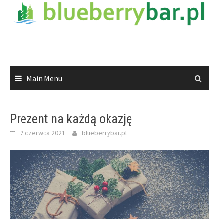
Skip
to
content
Main Menu
Prezent na każdą okazję
2 czerwca 2021
blueberrybar.pl