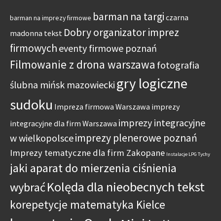
barman na targi
czarna
barman na imprezy firmowe
Dobry organizator imprez
madonna tekst
firmowych
eventy firmowe poznań
Filmowanie z drona warszawa
fotografia
gry logiczne
ślubna mińsk mazowiecki
sudoku
Impreza firmowa Warszawa
imprezy
imprezy integracyjne
integracyjne dla firm Warszawa
imprezy plenerowe poznań
w wielkopolsce
Imprezy tematyczne dla firm Zakopane
Instalacje LPG Tychy
jaki aparat do mierzenia ciśnienia
Kolęda dla nieobecnych tekst
wybrać
korepetycje matematyka Kielce