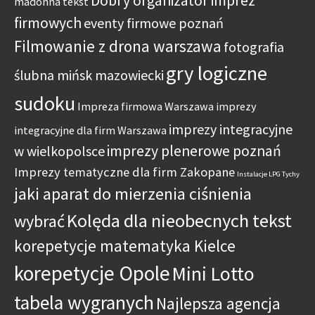
Dobry organizator imprez
madonna tekst
firmowych
eventy firmowe poznań
Filmowanie z drona warszawa
fotografia
gry logiczne
ślubna mińsk mazowiecki
sudoku
Impreza firmowa Warszawa
imprezy
imprezy integracyjne
integracyjne dla firm Warszawa
imprezy plenerowe poznań
w wielkopolsce
Imprezy tematyczne dla firm Zakopane
Instalacje LPG Tychy
jaki aparat do mierzenia ciśnienia
Kolęda dla nieobecnych tekst
wybrać
korepetycje matematyka Kielce
korepetycje Opole
Mini Lotto
tabela wygranych
Najlepsza agencja