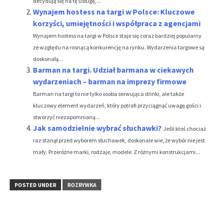
decydują się na tę usługę,...
Wynajem hostess na targi w Polsce: Kluczowe
korzyści, umiejętności i współpraca z agencjami
Wynajem hostess na targi w Polsce staje się coraz bardziej popularny
ze względu na rosnącą konkurencję na rynku. Wydarzenia targowe są
doskonałą...
Barman na targi. Udział barmana w ciekawych
wydarzeniach – barman na imprezy firmowe
Barman na targi to nie tylko osoba serwująca drinki, ale także
kluczowy element wydarzeń, który potrafi przyciągnąć uwagę gości i
stworzyć niezapomnianą...
Jak samodzielnie wybrać słuchawki?
Jeśli ktoś chociaż
raz stanął przed wyborem słuchawek, doskonale wie, że wybór nie jest
mały. Przeróżne marki, rodzaje, modele. Z różnymi konstrukcjami...
POSTED UNDER
ROZRYWKA