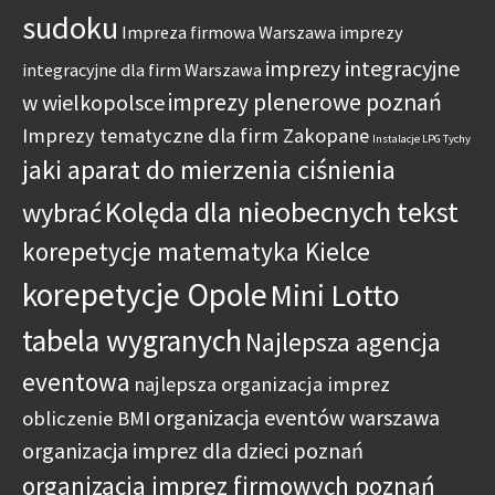
sudoku
Impreza firmowa Warszawa
imprezy
imprezy integracyjne
integracyjne dla firm Warszawa
imprezy plenerowe poznań
w wielkopolsce
Imprezy tematyczne dla firm Zakopane
Instalacje LPG Tychy
jaki aparat do mierzenia ciśnienia
Kolęda dla nieobecnych tekst
wybrać
korepetycje matematyka Kielce
korepetycje Opole
Mini Lotto
tabela wygranych
Najlepsza agencja
eventowa
najlepsza organizacja imprez
organizacja eventów warszawa
obliczenie BMI
organizacja imprez dla dzieci poznań
organizacja imprez firmowych poznań