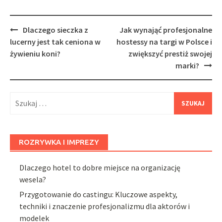
Post
Dlaczego sieczka z
Jak wynająć profesjonalne
navigation
lucerny jest tak ceniona w
hostessy na targi w Polsce i
żywieniu koni?
zwiększyć prestiż swojej
marki?
Szukaj:
ROZRYWKA I IMPREZY
Dlaczego hotel to dobre miejsce na organizację
wesela?
Przygotowanie do castingu: Kluczowe aspekty,
techniki i znaczenie profesjonalizmu dla aktorów i
modelek