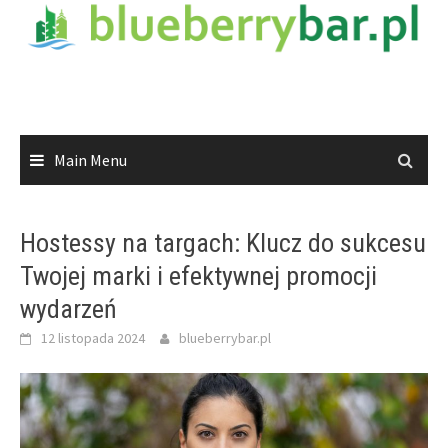
Skip
to
content
Main Menu
Hostessy na targach: Klucz do sukcesu
Twojej marki i efektywnej promocji
wydarzeń
12 listopada 2024
blueberrybar.pl