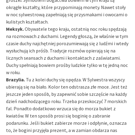
groszki. Symbolem bogactwa bowiem w tym kraju są
okrągłe kształty, które przypominają monety. Nawet stoły
w noc sylwestrową zapełniają się przysmakami i owocami o
kulistych kształtach.
Meksyk.
Obywatele tego kraju, ostatnią noc roku spędzają
na rozmowach z duchami. Legendy głoszą, że właśnie w tym
czasie duchy najchętniej porozumiewają się z ludźmi i wtedy
wysłuchują ich próśb. Tradycje rozmów opierają się na
licznych seansach z duchami i kontaktach z zaświatami.
Duchy spełniają bowiem prośby ludzkie tylko w tę jedną noc
w roku.
Brazylia.
Tu z kolei duchy się opędza. W Sylwestra wszyscy
ubierają się na biało. Kolor ten odstrasza złe moce. Jest też
jeszcze jeden sposób, by zapewnić sobie szczęście na każdy
dzień nadchodzącego roku. Trzeba przeskoczyć 7 morskich
fal. Ponadto dodatkowo wrzuca się do morza bukiet z
kwiatów. W ten sposób prosi się boginię o zabranie
podarunku. Jeśli bukiet zabierze morze i odpłynie, oznacza
to, że bogini przyjęła prezent, a w zamian obdarza nas