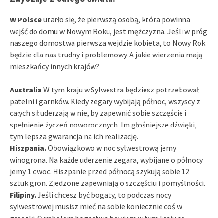
W Polsce
utarło się, że pierwszą osobą, która powinna
wejść do domu w Nowym Roku, jest mężczyzna. Jeśli w próg
naszego domostwa pierwsza wejdzie kobieta, to Nowy Rok
będzie dla nas trudny i problemowy. A jakie wierzenia mają
mieszkańcy innych krajów?
Australia
W tym kraju w Sylwestra będziesz potrzebował
patelni i garnków. Kiedy zegary wybijają północ, wszyscy z
całych sił uderzają w nie, by zapewnić sobie szczęście i
spełnienie życzeń noworocznych. Im głośniejsze dźwięki,
tym lepsza gwarancja na ich realizację.
Hiszpania.
Obowiązkowo w noc sylwestrową jemy
winogrona. Na każde uderzenie zegara, wybijane o północy
jemy 1 owoc. Hiszpanie przed północą szykują sobie 12
sztuk gron. Zjedzone zapewniają o szczęściu i pomyślności.
Filipiny.
Jeśli chcesz być bogaty, to podczas nocy
sylwestrowej musisz mieć na sobie koniecznie coś w