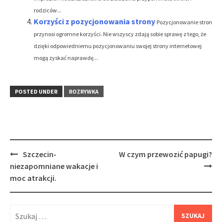
rodziców...
Korzyści z pozycjonowania strony
Pozycjonowanie stron
przynosi ogromne korzyści. Nie wszyscy zdają sobie sprawę z tego, że
dzięki odpowiedniemu pozycjonowaniu swojej strony internetowej
mogą zyskać naprawdę...
POSTED UNDER
ROZRYWKA
Post
Szczecin-
W czym przewozić papugi?
navigation
niezapomniane wakacje i
moc atrakcji.
Szukaj: