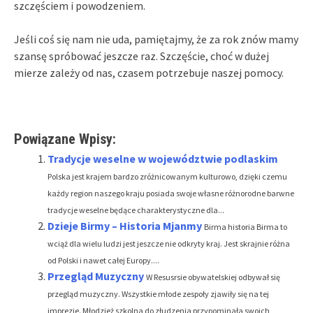
szczęściem i powodzeniem.
Jeśli coś się nam nie uda, pamiętajmy, że za rok znów mamy
szansę spróbować jeszcze raz. Szczęście, choć w dużej
mierze zależy od nas, czasem potrzebuje naszej pomocy.
Powiązane Wpisy:
Tradycje weselne w województwie podlaskim
Polska jest krajem bardzo zróżnicowanym kulturowo, dzięki czemu
każdy region naszego kraju posiada swoje własne różnorodne barwne
tradycje weselne będące charakterystyczne dla...
Dzieje Birmy – Historia Mjanmy
Birma historia Birma to
wciąż dla wielu ludzi jest jeszcze nie odkryty kraj. Jest skrajnie różna
od Polski i nawet całej Europy....
Przegląd Muzyczny
W Resusrsie obywatelskiej odbywał się
przegląd muzyczny. Wszystkie młode zespoły zjawiły się na tej
imprezie. Młodzież szkolna do złudzenia przypominała swoich