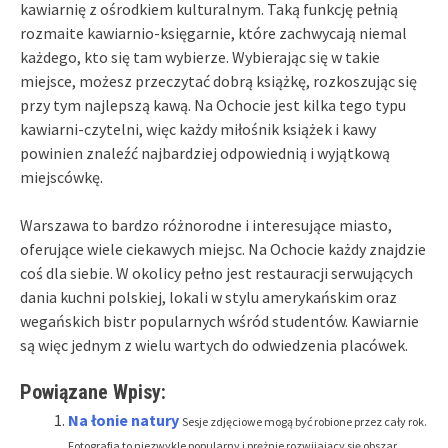
kawiarnię z ośrodkiem kulturalnym. Taką funkcję pełnią
rozmaite kawiarnio-księgarnie, które zachwycają niemal
każdego, kto się tam wybierze. Wybierając się w takie
miejsce, możesz przeczytać dobrą książkę, rozkoszując się
przy tym najlepszą kawą. Na Ochocie jest kilka tego typu
kawiarni-czytelni, więc każdy miłośnik książek i kawy
powinien znaleźć najbardziej odpowiednią i wyjątkową
miejscówkę.
Warszawa to bardzo różnorodne i interesujące miasto,
oferujące wiele ciekawych miejsc. Na Ochocie każdy znajdzie
coś dla siebie. W okolicy pełno jest restauracji serwujących
dania kuchni polskiej, lokali w stylu amerykańskim oraz
wegańskich bistr popularnych wśród studentów. Kawiarnie
są więc jednym z wielu wartych do odwiedzenia placówek.
Powiązane Wpisy:
Na łonie natury
Sesje zdjęciowe mogą być robione przez cały rok.
Fotografia to niezwykle popularny i prężnie rozwijający się obszar,