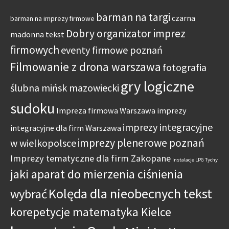
barman na targi
czarna
barman na imprezy firmowe
Dobry organizator imprez
madonna tekst
firmowych
eventy firmowe poznań
Filmowanie z drona warszawa
fotografia
gry logiczne
ślubna mińsk mazowiecki
sudoku
Impreza firmowa Warszawa
imprezy
imprezy integracyjne
integracyjne dla firm Warszawa
imprezy plenerowe poznań
w wielkopolsce
Imprezy tematyczne dla firm Zakopane
Instalacje LPG Tychy
jaki aparat do mierzenia ciśnienia
Kolęda dla nieobecnych tekst
wybrać
korepetycje matematyka Kielce