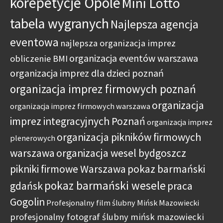
korepetycje Opole
Mini Lotto
tabela wygranych
Najlepsza agencja
eventowa
najlepsza organizacja imprez
organizacja eventów warszawa
obliczenie BMI
organizacja imprez dla dzieci poznań
organizacja imprez firmowych poznań
organizacja
organizacja imprez firmowych warszawa
imprez integracyjnych Poznań
organizacja imprez
organizacja pikników firmowych
plenerowych
warszawa
organizacja wesel bydgoszcz
pikniki firmowe Warszawa
pokaz barmański
pokaz barmański wesele
gdańsk
praca
Gogolin
Profesjonalny film ślubny Mińsk Mazowiecki
profesjonalny fotograf ślubny mińsk mazowiecki