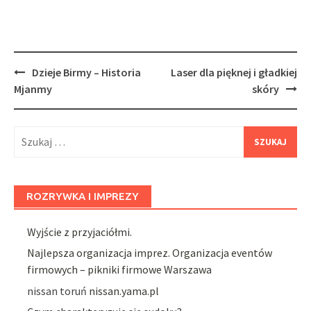
Post
Dzieje Birmy – Historia
Laser dla pięknej i gładkiej
navigation
Mjanmy
skóry
Szukaj:
ROZRYWKA I IMPREZY
Wyjście z przyjaciółmi.
Najlepsza organizacja imprez. Organizacja eventów
firmowych – pikniki firmowe Warszawa
nissan toruń
nissan.yama.pl