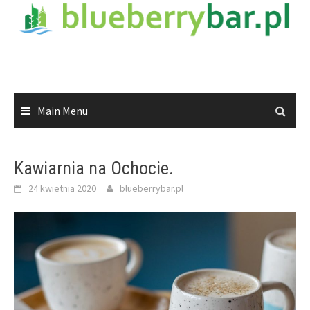
Skip
to
content
Main Menu
Kawiarnia na Ochocie.
24 kwietnia 2020
blueberrybar.pl