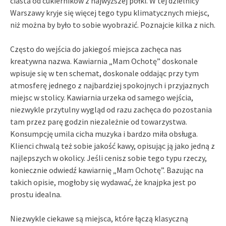
ciasta od cukierników z najwyższej półki. W tej dzielnicy
Warszawy kryje się więcej tego typu klimatycznych miejsc,
niż można by było to sobie wyobrazić. Poznajcie kilka z nich.
Często do wejścia do jakiegoś miejsca zachęca nas
kreatywna nazwa. Kawiarnia „Mam Ochotę” doskonale
wpisuje się w ten schemat, doskonale oddając przy tym
atmosferę jednego z najbardziej spokojnych i przyjaznych
miejsc w stolicy. Kawiarnia urzeka od samego wejścia,
niezwykle przytulny wygląd od razu zachęca do pozostania
tam przez parę godzin niezależnie od towarzystwa.
Konsumpcję umila cicha muzyka i bardzo miła obsługa.
Klienci chwalą też sobie jakość kawy, opisując ją jako jedną z
najlepszych w okolicy. Jeśli cenisz sobie tego typu rzeczy,
koniecznie odwiedź kawiarnię „Mam Ochotę”. Bazując na
takich opisie, mogłoby się wydawać, że knajpka jest po
prostu idealna.
Niezwykle ciekawe są miejsca, które łączą klasyczną