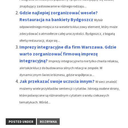
znajdujący zastosowanie w różnego rodzaju...
Gdzie najlepiej zorganizować wesele?
Restauracja na bankiety Bydgoszcz
Wybór
odpowiedniego miejsca na wesele to kluczowy element, który może
zdecydować o atmosferze całej uroczystości. Bydgoszcz, z bogatą
ofertą restauracji, staje się...
Imprezy integracyjne dla firm Warszawa. Gdzie
warto zorganizować firmową imprezę
integracyjną?
Imprezy integracyjne to nie tylko chwila relaksu,
ale także klucz do budowania silnych relacji w zespole. W
dynamicznym świecie biznesu, gdzie współpraca...
Jak przekazać swoje uczucia innym?
W sieci znaleźć
możemy wiele przykładów sentencji i cytatów. Istnieją osobne strony,
które poświęcone są różnorodnym cytatom o wielu ciekawych
tematykach. Wśród...
POSTED UNDER
ROZRYWKA