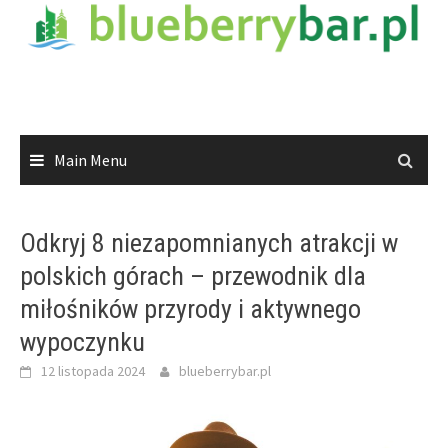
Skip
to
content
Main Menu
Odkryj 8 niezapomnianych atrakcji w
polskich górach – przewodnik dla
miłośników przyrody i aktywnego
wypoczynku
12 listopada 2024
blueberrybar.pl