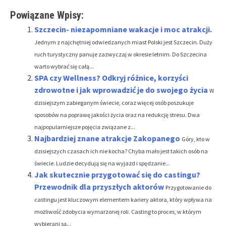
Powiązane Wpisy:
Szczecin- niezapomniane wakacje i moc atrakcji.
Jednym z najchętniej odwiedzanych miast Polski jest Szczecin. Duży
ruch turystyczny panuje zazwyczaj w okresie letnim. Do Szczecina
warto wybrać się całą...
SPA czy Wellness? Odkryj różnice, korzyści
zdrowotne i jak wprowadzić je do swojego życia
W
dzisiejszym zabieganym świecie, coraz więcej osób poszukuje
sposobów na poprawę jakości życia oraz na redukcję stresu. Dwa
najpopularniejsze pojęcia związane z...
Najbardziej znane atrakcje Zakopanego
Góry, kto w
dzisiejszych czasach ich nie kocha? Chyba mało jest takich osób na
świecie. Ludzie decydują się na wyjazd i spędzanie...
Jak skutecznie przygotować się do castingu?
Przewodnik dla przyszłych aktorów
Przygotowanie do
castingu jest kluczowym elementem kariery aktora, który wpływa na
możliwość zdobycia wymarzonej roli. Casting to proces, w którym
wybierani są...