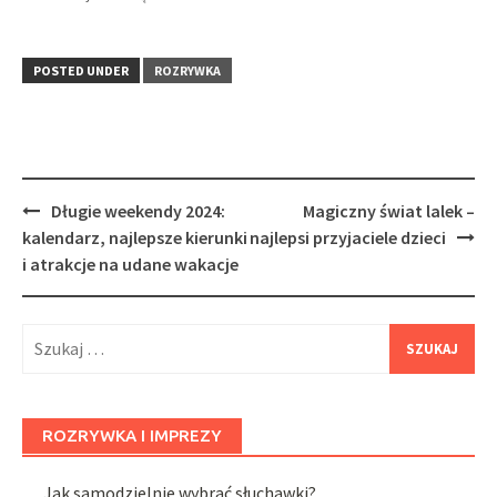
POSTED UNDER
ROZRYWKA
Post
Długie weekendy 2024:
Magiczny świat lalek –
navigation
kalendarz, najlepsze kierunki
najlepsi przyjaciele dzieci
i atrakcje na udane wakacje
Szukaj:
ROZRYWKA I IMPREZY
Jak samodzielnie wybrać słuchawki?