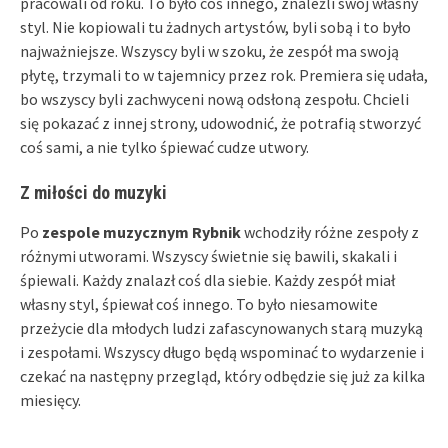
pracowali od roku. To było coś innego, znaleźli swój własny
styl. Nie kopiowali tu żadnych artystów, byli sobą i to było
najważniejsze. Wszyscy byli w szoku, że zespół ma swoją
płytę, trzymali to w tajemnicy przez rok. Premiera się udała,
bo wszyscy byli zachwyceni nową odsłoną zespołu. Chcieli
się pokazać z innej strony, udowodnić, że potrafią stworzyć
coś sami, a nie tylko śpiewać cudze utwory.
Z miłości do muzyki
Po
zespole muzycznym Rybnik
wchodziły różne zespoły z
różnymi utworami. Wszyscy świetnie się bawili, skakali i
śpiewali. Każdy znalazł coś dla siebie. Każdy zespół miał
własny styl, śpiewał coś innego. To było niesamowite
przeżycie dla młodych ludzi zafascynowanych starą muzyką
i zespołami. Wszyscy długo będą wspominać to wydarzenie i
czekać na następny przegląd, który odbędzie się już za kilka
miesięcy.