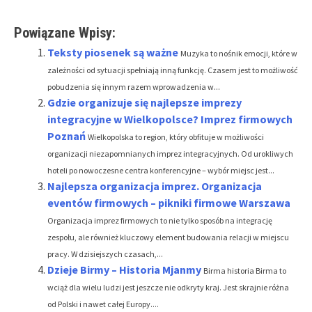
Powiązane Wpisy:
Teksty piosenek są ważne
Muzyka to nośnik emocji, które w
zależności od sytuacji spełniają inną funkcję. Czasem jest to możliwość
pobudzenia się innym razem wprowadzenia w...
Gdzie organizuje się najlepsze imprezy
integracyjne w Wielkopolsce? Imprez firmowych
Poznań
Wielkopolska to region, który obfituje w możliwości
organizacji niezapomnianych imprez integracyjnych. Od urokliwych
hoteli po nowoczesne centra konferencyjne – wybór miejsc jest...
Najlepsza organizacja imprez. Organizacja
eventów firmowych – pikniki firmowe Warszawa
Organizacja imprez firmowych to nie tylko sposób na integrację
zespołu, ale również kluczowy element budowania relacji w miejscu
pracy. W dzisiejszych czasach,...
Dzieje Birmy – Historia Mjanmy
Birma historia Birma to
wciąż dla wielu ludzi jest jeszcze nie odkryty kraj. Jest skrajnie różna
od Polski i nawet całej Europy....