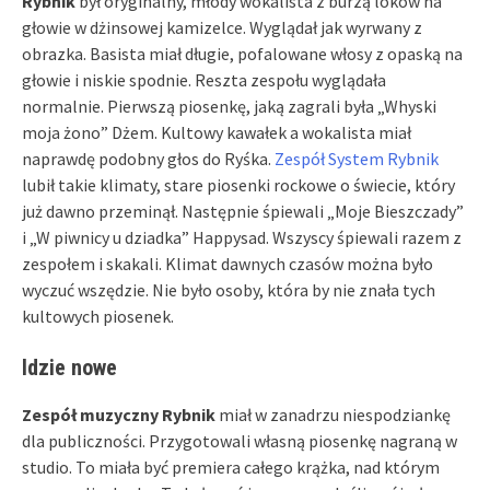
Rybnik
był oryginalny, młody wokalista z burzą loków na
głowie w dżinsowej kamizelce. Wyglądał jak wyrwany z
obrazka. Basista miał długie, pofalowane włosy z opaską na
głowie i niskie spodnie. Reszta zespołu wyglądała
normalnie. Pierwszą piosenkę, jaką zagrali była „Whyski
moja żono” Dżem. Kultowy kawałek a wokalista miał
naprawdę podobny głos do Ryśka.
Zespół System Rybnik
lubił takie klimaty, stare piosenki rockowe o świecie, który
już dawno przeminął. Następnie śpiewali „Moje Bieszczady”
i „W piwnicy u dziadka” Happysad. Wszyscy śpiewali razem z
zespołem i skakali. Klimat dawnych czasów można było
wyczuć wszędzie. Nie było osoby, która by nie znała tych
kultowych piosenek.
Idzie nowe
Zespół muzyczny Rybnik
miał w zanadrzu niespodziankę
dla publiczności. Przygotowali własną piosenkę nagraną w
studio. To miała być premiera całego krążka, nad którym