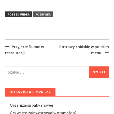
POSTED UNDER
ROZRYWKA
Post
Przyjęcie ślubne w
Potrawy chińskie w polskim
navigation
restauracji
menu.
Szukaj:
ROZRYWKA I IMPREZY
Organizacja baby shower
Czy warto zainwestować w gramofon?