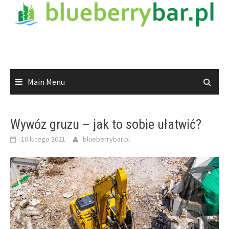
Skip
to
content
Main Menu
Wywóz gruzu – jak to sobie ułatwić?
10 lutego 2021
blueberrybar.pl