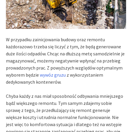
W przypadku zainicjowania budowy oraz remontu
każdorazowo trzeba się liczyć z tym, że będą generowane
duże ilości odpadów. Chcąc na dłuższą metę samodzielnie je
magazynować, możemy negatywnie wpłynąć na przebieg
prowadzonych prac. Z powyższych względów optymalnym
wyborem będzie
wywóz gruzu
z wykorzystaniem
dedykowanych kontenerów.
Chyba każdy z nas miał sposobność odbywania mniejszego
bądź większego remontu. Tym samym zdajemy sobie
sprawę z tego, że przedłużający się remont generuje
większe koszty i utrudnia normalne funkcjonowanie. Nie
jest więc to komfortowa sytuacja i dlatego też na wstępie
powinno się starannie zaplanować przebieg prac, aby nie