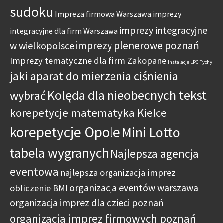
sudoku
Impreza firmowa Warszawa
imprezy
imprezy integracyjne
integracyjne dla firm Warszawa
imprezy plenerowe poznań
w wielkopolsce
Imprezy tematyczne dla firm Zakopane
Instalacje LPG Tychy
jaki aparat do mierzenia ciśnienia
Kolęda dla nieobecnych tekst
wybrać
korepetycje matematyka Kielce
korepetycje Opole
Mini Lotto
tabela wygranych
Najlepsza agencja
eventowa
najlepsza organizacja imprez
organizacja eventów warszawa
obliczenie BMI
organizacja imprez dla dzieci poznań
organizacja imprez firmowych poznań