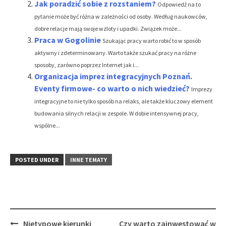
Jak poradzić sobie z rozstaniem?
Odpowiedź na to
pytanie może być różna w zależności od osoby. Według naukowców,
dobre relacje mają swoje wzloty i upadki. Związek może...
Praca w Gogolinie
Szukając pracy warto robić to w sposób
aktywny i zdeterminowany. Warto także szukać pracy na różne
sposoby, zarówno poprzez Internet jak i...
Organizacja imprez integracyjnych Poznań.
Eventy firmowe- co warto o nich wiedzieć?
Imprezy
integracyjne to nie tylko sposób na relaks, ale także kluczowy element
budowania silnych relacji w zespole. W dobie intensywnej pracy,
wspólne...
POSTED UNDER
INNE TEMATY
Post
Nietypowe kierunki
Czy warto zainwestować w