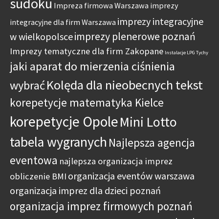
sudoku
Impreza firmowa Warszawa
imprezy
imprezy integracyjne
integracyjne dla firm Warszawa
imprezy plenerowe poznań
w wielkopolsce
Imprezy tematyczne dla firm Zakopane
Instalacje LPG Tychy
jaki aparat do mierzenia ciśnienia
Kolęda dla nieobecnych tekst
wybrać
korepetycje matematyka Kielce
korepetycje Opole
Mini Lotto
tabela wygranych
Najlepsza agencja
eventowa
najlepsza organizacja imprez
organizacja eventów warszawa
obliczenie BMI
organizacja imprez dla dzieci poznań
organizacja imprez firmowych poznań