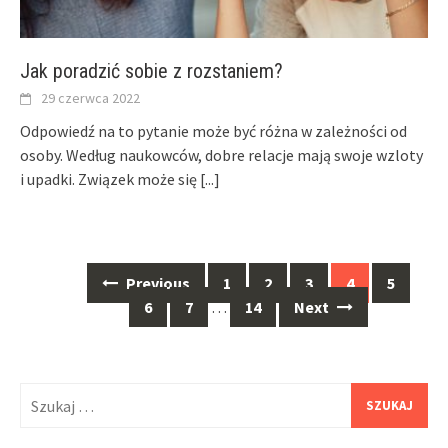
Jak poradzić sobie z rozstaniem?
29 czerwca 2022
Odpowiedź na to pytanie może być różna w zależności od
osoby. Według naukowców, dobre relacje mają swoje wzloty
i upadki. Związek może się
[...]
Posts
Previous
1
2
3
4
5
navigation
6
7
…
14
Next
Szukaj: